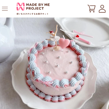
ツ
に
進
む