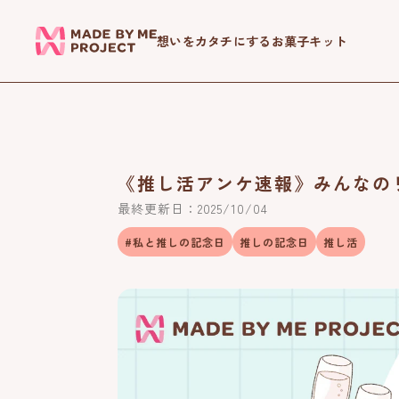
ツ
に
想いをカタチにするお菓子キット
進
む
《推し活アンケ速報》みんなの
最終更新日：2025/10/04
#私と推しの記念日
推しの記念日
推し活