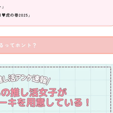
ト」
♥虎の巻2025」
てるってホント？