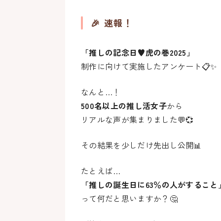
🎉 速報！
「推しの記念日♥虎の巻2025」
制作に向けて
実施したアンケート📋✨
なんと…！
500名以上の推し活女子
から
リアルな声が集まりました💬💞
その結果を少しだけ先出し公開📊
たとえば…
「推しの誕生日に63％の人がすること
って何だと思いますか？🤔