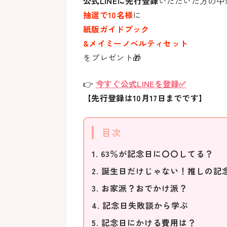
公式LINEに先行登録
いただいた方の中
抽選で10名様
に
紙版ガイドブック
&メイミーノベルティセット
をプレゼント🎁
👉
今すぐ公式LINEを登録✅
【先行登録は10月17日までです】
目次
1. 63％が記念日に〇〇してる？
2. 誕生日だけじゃない！推しの記
3. お家派？おでかけ派？
4. 記念日失敗談から学ぶ
5. 記念日にかける費用は？