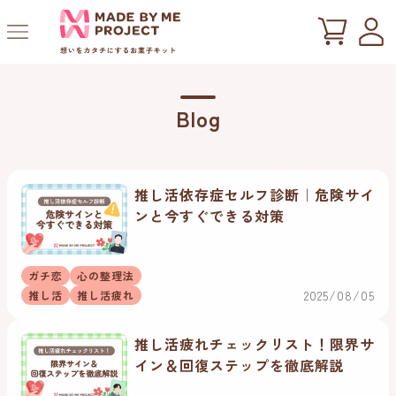
ツ
に
進
む
Blog
推し活依存症セルフ診断｜危険サイ
ンと今すぐできる対策
ガチ恋
心の整理法
2025/08/05
推し活
推し活疲れ
推し活疲れチェックリスト！限界サ
イン＆回復ステップを徹底解説