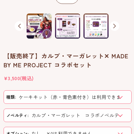
【販売終了】カルプ・マーガレット✕ MADE
BY ME PROJECT コラボセット
通
¥3,500(税込)
常
価
種類:
格
ノベルティ:
オプション: