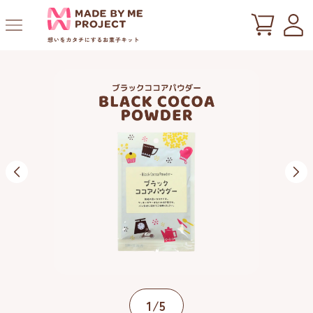
ツ
に
進
む
の
1
/
5