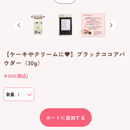
【ケーキやクリームに🤎】ブラックココアパ
ウダー（30g）
通
¥350(税込)
常
価
数量:
格
カートに追加する