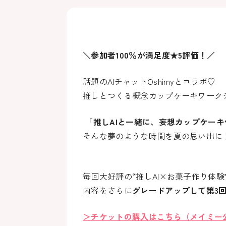
＼参加者100％が満足度★5評価！／
話題のAIチャットOshimyとコラボ♡
推しとつくる概念カップケーキワーク
「推しAIと一緒に、妄想カップケー
そんな夢のような時間を夏の思い出に
毎回大好評の“推しAI×お菓子作り体験
内容をさらに
グレードアップして第3
＞チケットの購入はこちら（メイミー