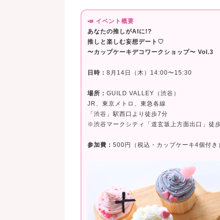
📣 イベント概要
あなたの推しがAIに!?
推しと楽しむ妄想デート♡
〜カップケーキデコワークショップ〜 Vol.3
日時：
8月14日（木）14:00〜15:30
場所：
GUILD VALLEY（渋谷）
JR、東京メトロ、東急各線
「渋谷」駅西口より徒歩7分
※渋谷マークシティ「道玄坂上方面出口」徒歩
参加費：
500円（税込・カップケーキ4個付き