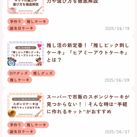
力や選び方を徹底解説
手作り
推しケーキ
2025/06/19
誕生日ケーキ
推し活の新定番！『推しピック刺し
ケーキ』『ヒアミーアウトケーキ』
とは？
DIYグッズ
推しグッズ
2025/06/09
推しケーキ
スーパーで市販のスポンジケーキが
見つからない！｜そんな時は“手軽
に作れるキット”がおすすめ
手作り
推しケーキ
2025/06/07
誕生日ケーキ