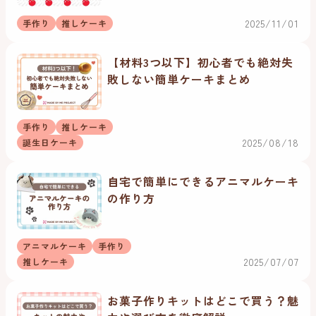
2025/11/01
手作り
推しケーキ
【材料3つ以下】初心者でも絶対失
敗しない簡単ケーキまとめ
手作り
推しケーキ
2025/08/18
誕生日ケーキ
自宅で簡単にできるアニマルケーキ
の作り方
アニマルケーキ
手作り
2025/07/07
推しケーキ
お菓子作りキットはどこで買う？魅