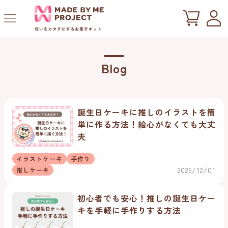
ツ
に
進
む
Blog
誕生日ケーキに推しのイラストを簡
単に作る方法！絵心がなくても大丈
夫
イラストケーキ
手作り
2025/12/01
推しケーキ
初心者でも安心！推しの誕生日ケー
キを手軽に手作りする方法